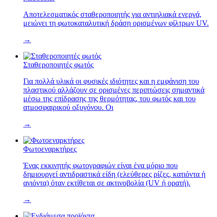
Αποτελεσματικός σταθεροποιητής για αντιηλιακά ενεργά,
μειώνει τη φωτοκαταλυτική δράση ορισμένων φίλτρων UV.
→
Σταθεροποιητές φωτός
Για πολλά υλικά οι φυσικές ιδιότητες και η εμφάνιση του
πλαστικού αλλάζουν σε ορισμένες περιπτώσεις σημαντικά
μέσω της επίδρασης της θερμότητας, του φωτός και του
ατμοσφαιρικού οξυγόνου. Οι
→
Φωτοεναρκτήρες
Ένας εκκινητής φωτογραφιών είναι ένα μόριο που
δημιουργεί αντιδραστικά είδη (ελεύθερες ρίζες, κατιόντα ή
ανιόντα) όταν εκτίθεται σε ακτινοβολία (UV ή ορατή).
→