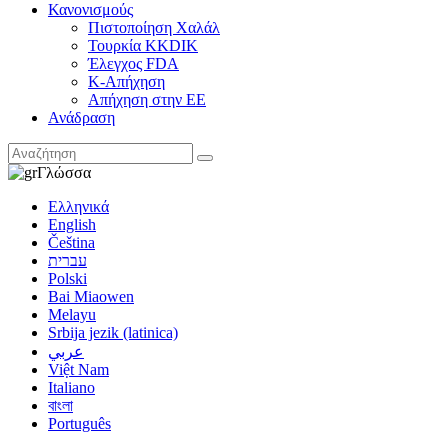
Κανονισμούς
Πιστοποίηση Χαλάλ
Τουρκία KKDIK
Έλεγχος FDA
K-Απήχηση
Απήχηση στην ΕΕ
Ανάδραση
Γλώσσα
Ελληνικά
English
Čeština
עברית
Polski
Bai Miaowen
Melayu
Srbija jezik (latinica)
عربي
Việt Nam
Italiano
বাংলা
Português