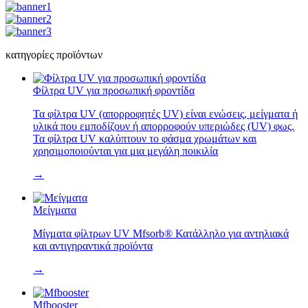
κατηγορίες προϊόντων
Φίλτρα UV για προσωπική φροντίδα
Τα φίλτρα UV (απορροφητές UV) είναι ενώσεις, μείγματα ή
υλικά που εμποδίζουν ή απορροφούν υπεριώδες (UV) φως.
Τα φίλτρα UV καλύπτουν το φάσμα χρωμάτων και
χρησιμοποιούνται για μια μεγάλη ποικιλία
→
Μείγματα
Μίγματα φίλτρων UV Mfsorb® Κατάλληλο για αντηλιακά
και αντιγηραντικά προϊόντα
→
Mfbooster