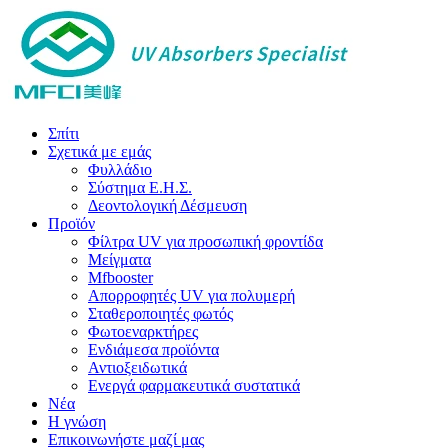
Σπίτι
Σχετικά με εμάς
Φυλλάδιο
Σύστημα Ε.Η.Σ.
Δεοντολογική Δέσμευση
Προϊόν
Φίλτρα UV για προσωπική φροντίδα
Μείγματα
Mfbooster
Απορροφητές UV για πολυμερή
Σταθεροποιητές φωτός
Φωτοεναρκτήρες
Ενδιάμεσα προϊόντα
Αντιοξειδωτικά
Ενεργά φαρμακευτικά συστατικά
Νέα
Η γνώση
Επικοινωνήστε μαζί μας