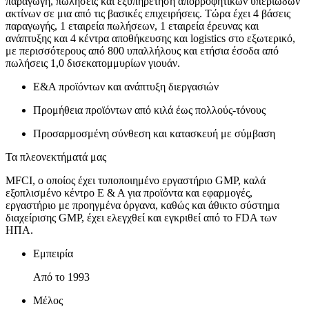
παραγωγή, πωλήσεις και εξυπηρέτηση απορροφητικών υπεριωδών
ακτίνων σε μια από τις βασικές επιχειρήσεις. Τώρα έχει 4 βάσεις
παραγωγής, 1 εταιρεία πωλήσεων, 1 εταιρεία έρευνας και
ανάπτυξης και 4 κέντρα αποθήκευσης και logistics στο εξωτερικό,
με περισσότερους από 800 υπαλλήλους και ετήσια έσοδα από
πωλήσεις 1,0 δισεκατομμυρίων γιουάν.
Ε&Α προϊόντων και ανάπτυξη διεργασιών
Προμήθεια προϊόντων από κιλά έως πολλούς-τόνους
Προσαρμοσμένη σύνθεση και κατασκευή με σύμβαση
Τα πλεονεκτήματά μας
MFCI, ο οποίος έχει τυποποιημένο εργαστήριο GMP, καλά
εξοπλισμένο κέντρο Ε & Α για προϊόντα και εφαρμογές,
εργαστήριο με προηγμένα όργανα, καθώς και άθικτο σύστημα
διαχείρισης GMP, έχει ελεγχθεί και εγκριθεί από το FDA των
ΗΠΑ.
Εμπειρία
Από το 1993
Μέλος