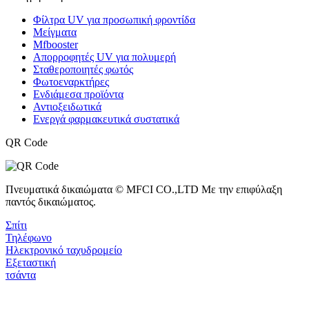
Φίλτρα UV για προσωπική φροντίδα
Μείγματα
Mfbooster
Απορροφητές UV για πολυμερή
Σταθεροποιητές φωτός
Φωτοεναρκτήρες
Ενδιάμεσα προϊόντα
Αντιοξειδωτικά
Ενεργά φαρμακευτικά συστατικά
QR Code
Πνευματικά δικαιώματα © MFCI CO.,LTD Με την επιφύλαξη
παντός δικαιώματος.
Σπίτι
Τηλέφωνο
Ηλεκτρονικό ταχυδρομείο
Εξεταστική
τσάντα